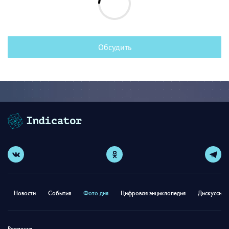
Обсудить
Новости
События
Фото дня
Цифровая энциклопедия
Дискуссион