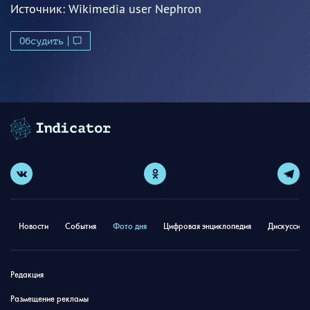
Источник:
Wikimedia user Nephron
Обсудить
Новости
События
Фото дня
Цифровая энциклопедия
Дискуссион
Редакция
Размещение рекламы