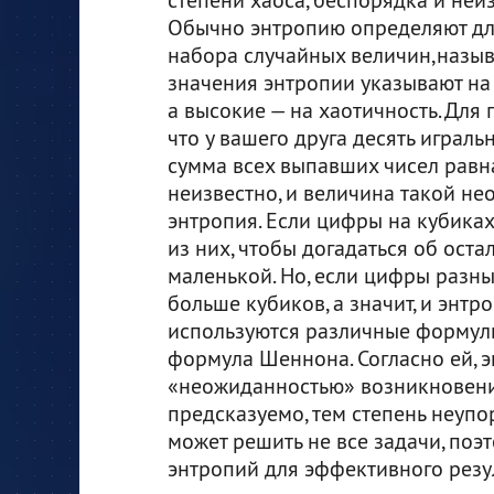
Обычно энтропию определяют дл
набора случайных величин,назы
значения энтропии указывают на 
а высокие — на хаотичность. Для
что у вашего друга десять играль
сумма всех выпавших чисел равна
неизвестно, и величина такой не
энтропия. Если цифры на кубиках
из них, чтобы догадаться об оста
маленькой. Но, если цифры разные
больше кубиков, а значит, и энтр
используются различные формулы
формула Шеннона. Согласно ей, 
«неожиданностью» возникновения
предсказуемо, тем степень неуп
может решить не все задачи, поэ
энтропий для эффективного резул