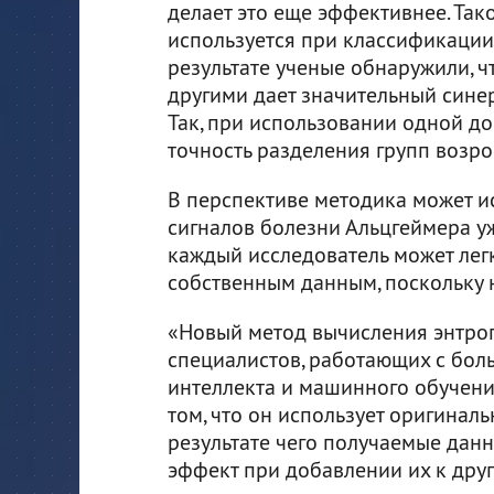
делает это еще эффективнее. Та
используется при классификации
результате ученые обнаружили, ч
другими дает значительный синер
Так, при использовании одной д
точность разделения групп возро
В перспективе методика может и
сигналов болезни Альцгеймера уж
каждый исследователь может лег
собственным данным, поскольку 
«Новый метод вычисления энтроп
специалистов, работающих с бол
интеллекта и машинного обучени
том, что он использует оригиналь
результате чего получаемые дан
эффект при добавлении их к дру