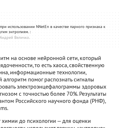
ри использовании NNetEn в качестве парного признака к
угим энтропиям. :
Андрей Величко.
итм на основе нейронной сети, который
ядоченности, то есть хаоса, свойственную
ина, информационные технологии,
й алгоритм помог распознать сигналы
ировать электроэнцефалограммы здоровых
нозом с точностью более 70%. Результаты
антом Российского научного фонда (РНФ),
hms.
т химии до психологии — для оценки
звестности используют термин «энтропия».