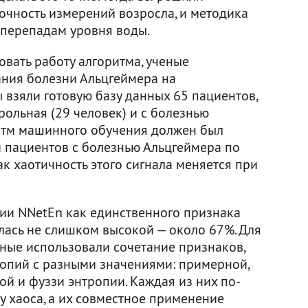
 точность измерений возросла, и методика
 перепадам уровня воды.
вать работу алгоритма, ученые
ания болезни Альцгеймера на
 взяли готовую базу данных 65 пациентов,
рольная (29 человек) и с болезнью
ритм машинного обучения должен был
и пациентов с болезнью Альцгеймера по
ак хаотичность этого сигнала меняется при
ии NNetEn как единственного признака
лась не слишком высокой — около 67%. Для
ные использовали сочетание признаков,
ропий с разными значениями: примерной,
й и фуззи энтропии. Каждая из них по-
ру хаоса, а их совместное применение