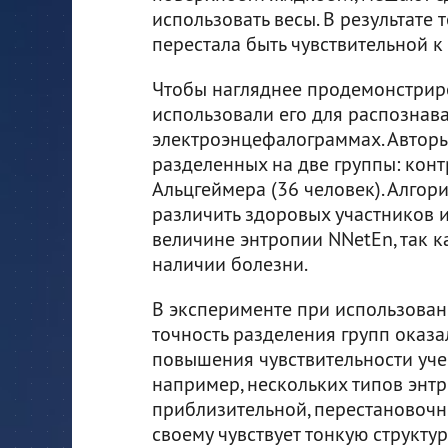
использовать весы. В результате
перестала быть чувствительной к
Чтобы нагляднее продемонстриро
использовали его для распознав
электроэнцефалограммах. Авторы
разделенных на две группы: конт
Альцгеймера (36 человек). Алго
различить здоровых участников 
величине энтропии NNetEn, так к
наличии болезни.
В эксперименте при использован
точность разделения групп оказа
повышения чувствительности уче
например, нескольких типов энт
приблизительной, перестановочно
своему чувствует тонкую структу