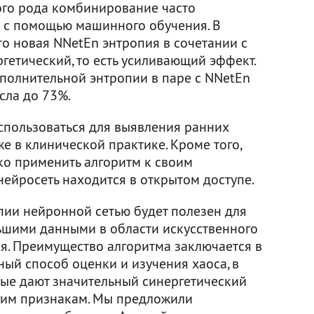
кого рода комбинирование часто
 с помощью машинного обучения. В
то новая NNetEn энтропия в сочетании с
гетический, то есть усиливающий эффект.
ополнительной энтропии в паре с NNetEn
сла до 73%.
спользоваться для выявления ранних
е в клинической практике. Кроме того,
ко применить алгоритм к своим
нейросеть находится в открытом доступе.
ии нейронной сетью будет полезен для
ьшими данными в области искусственного
я. Преимущество алгоритма заключается в
ный способ оценки и изучения хаоса, в
ные дают значительный синергетический
гим признакам. Мы предложили