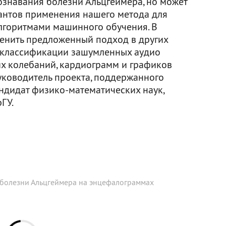
ознавания болезни Альцгеймера, но может
антов применения нашего метода для
лгоритмами машинного обучения. В
нить предложенный подход в других
я классификации зашумленных аудио
их колебаний, кардиограмм и графиков
руководитель проекта, поддержанного
андидат физико-математических наук,
ГУ.
 болезни Альцгеймера на энцефалограммах