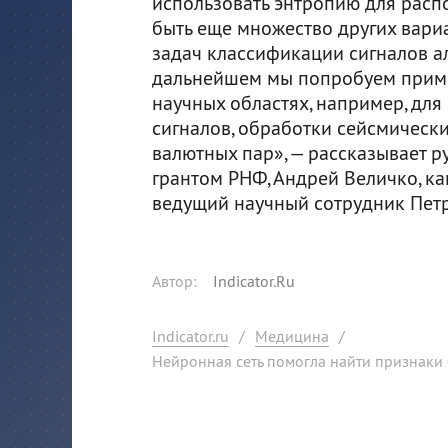
использовать энтропию для расп
быть еще множество других вари
задач классификации сигналов а
дальнейшем мы попробуем приме
научных областях, например, дл
сигналов, обработки сейсмическ
валютных пар», — рассказывает 
грантом РНФ, Андрей Величко, к
ведущий научный сотрудник Петр
Автор
:
Indicator.Ru
Indicator.ru
/
Медицина
/
Нейронная сеть помогла найти признаки