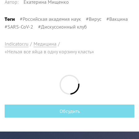
Автор
:
Екатерина Мищенко
#
Российская академия наук
#
Вирус
#
Вакцина
Теги
#
SARS-CoV-2
#
Дискуссионный клуб
Indicator.ru
/
Медицина
/
«Нельзя все яйца в одну корзину класть»
Обсудить