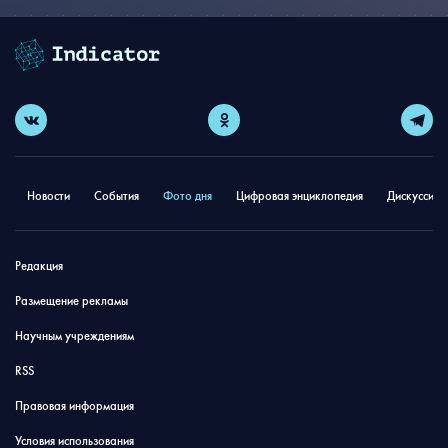
Новости
События
Фото дня
Цифровая энциклопедия
Дискуссион
Редакция
Размещение рекламы
Научным учреждениям
RSS
Правовая информация
Условия использования