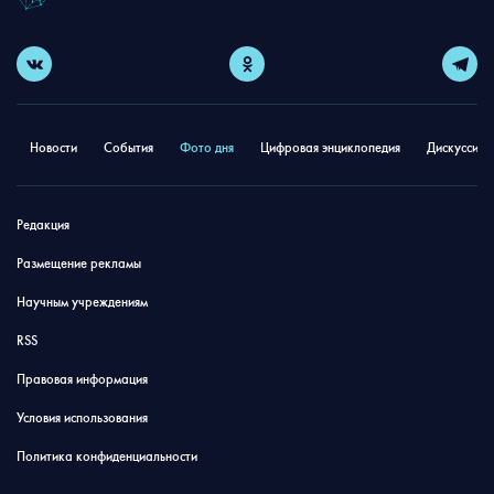
Новости
События
Фото дня
Цифровая энциклопедия
Дискуссион
Редакция
Размещение рекламы
Научным учреждениям
RSS
Правовая информация
Условия использования
Политика конфиденциальности