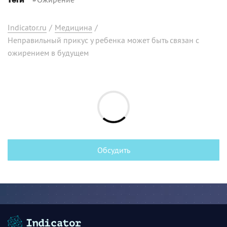
Теги
Indicator.ru
/
Медицина
/
Неправильный прикус у ребенка может быть связан с
ожирением в будущем
Обсудить