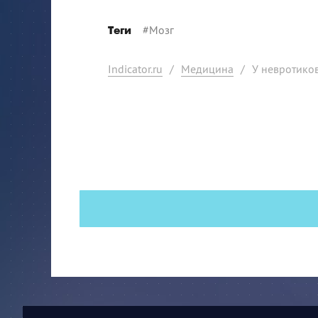
#
Мозг
Теги
Indicator.ru
/
Медицина
/
У невротико