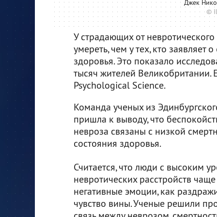
Джек Нико
© I
У страдающих от невротического
умереть, чем у тех, кто заявляет
здоровья. Это показало исследов
тысяч жителей Великобритании. 
Psychological Science.
Команда ученых из Эдинбургског
пришла к выводу, что беспокойст
невроза связаны с низкой смертн
состояния здоровья.
Считается, что люди с высоким у
невротических расстройств чаще
негативные эмоции, как раздражи
чувство вины. Ученые решили про
связь между неврозом, смертнос