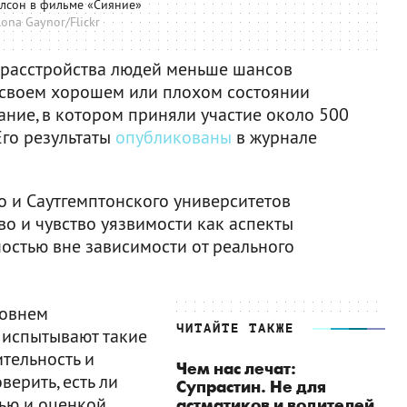
лсон в фильме «Сияние»
lona Gaynor/Flickr
 расстройства людей меньше шансов
 о своем хорошем или плохом состоянии
ание, в котором приняли участие около 500
Его результаты
опубликованы
в журнале
о и Саутгемптонского университетов
во и чувство уязвимости как аспекты
остью вне зависимости от реального
ровнем
ЧИТАЙТЕ ТАКЖЕ
 испытывают такие
тельность и
Чем нас лечат:
верить, есть ли
Супрастин. Не для
тью и оценкой
астматиков и водителей