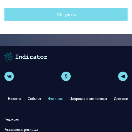
Обсудить
Новости
События
Фото дня
Цифровая энциклопедия
Дискуссион
Редакция
Размещение рекламы