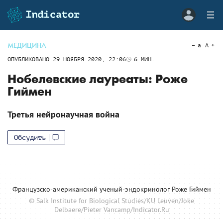
МЕДИЦИНА
a
A
ОПУБЛИКОВАНО
29 НОЯБРЯ 2020, 22:06
6
МИН.
Нобелевские лауреаты: Роже
Гиймен
Третья нейронаучная война
Обсудить
Французско-американский ученый-эндокринолог Роже Гиймен
© Salk Institute for Biological Studies/KU Leuven/Joke
Delbaere/Pieter Vancamp/Indicator.Ru