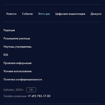
Новости
События
Фото дня
Цифровая энциклопедия
Дискуссион
Редакция
Размещение рекламы
Научным учреждениям
RSS
Правовая информация
Условия использования
Политика конфиденциальности
Indicator, 2026 г.
18+
Телефон редакции:
+7 495 785-17-00