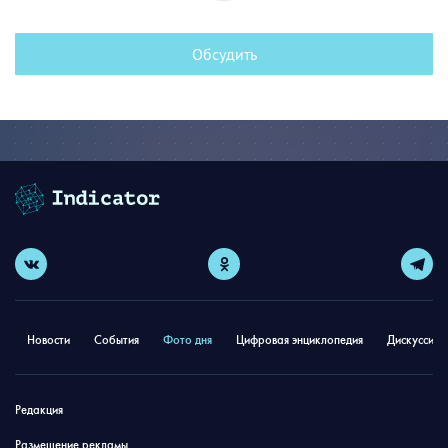
Обсудить
Новости
События
Фото дня
Цифровая энциклопедия
Дискуссион
Редакция
Размещение рекламы