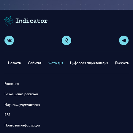
Новости
События
Фото дня
Цифровая энциклопедия
Дискуссион
Редакция
Размещение рекламы
Научным учреждениям
RSS
Правовая информация