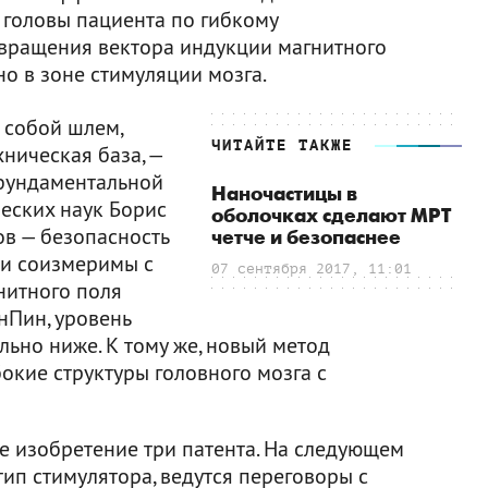
 головы пациента по гибкому
 вращения вектора индукции магнитного
о в зоне стимуляции мозга.
 собой шлем,
ЧИТАЙТЕ ТАКЖЕ
ническая база, —
 фундаментальной
Наночастицы в
еских наук Борис
оболочках сделают МРТ
ов — безопасность
четче и безопаснее
ии соизмеримы с
07 сентября 2017, 11:01
нитного поля
нПин, уровень
ьно ниже. К тому же, новый метод
бокие структуры головного мозга с
е изобретение три патента. На следующем
тип стимулятора, ведутся переговоры с