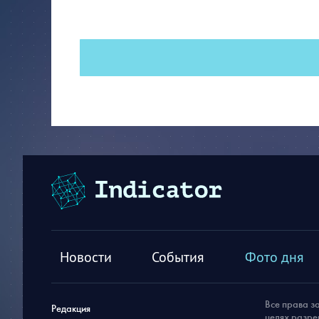
Новости
События
Фото дня
Все права з
Редакция
целях разре