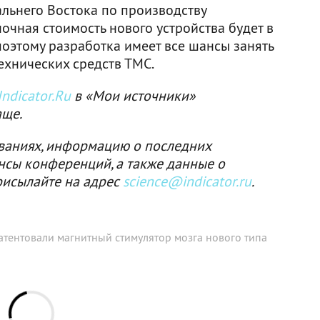
льнего Востока по производству
очная стоимость нового устройства будет в
поэтому разработка имеет все шансы занять
хнических средств ТМС.
ndicator.Ru
в «Мои источники»
аще.
ваниях, информацию о последних
нсы конференций, а также данные о
рисылайте на адрес
science@indicator.ru
.
атентовали магнитный стимулятор мозга нового типа