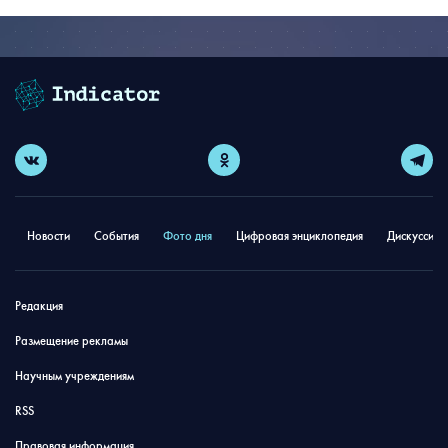
Новости
События
Фото дня
Цифровая энциклопедия
Дискуссион
Редакция
Размещение рекламы
Научным учреждениям
RSS
Правовая информация