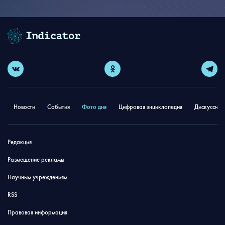
Новости
События
Фото дня
Цифровая энциклопедия
Дискуссион
Редакция
Размещение рекламы
Научным учреждениям
RSS
Правовая информация