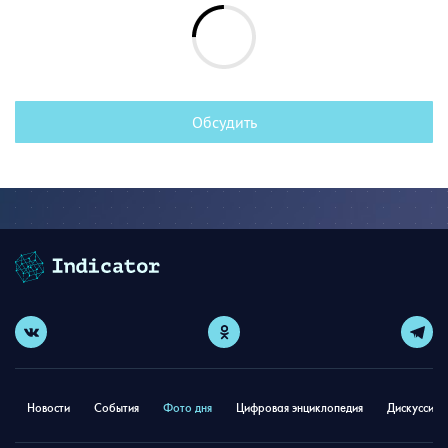
Обсудить
Новости
События
Фото дня
Цифровая энциклопедия
Дискуссион