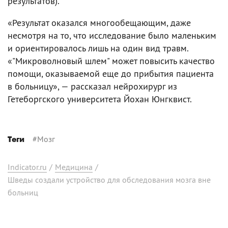
результатов).
«Результат оказался многообещающим, даже
несмотря на то, что исследование было маленьким
и ориентировалось лишь на один вид травм.
«"Микроволновый шлем" может повысить качество
помощи, оказываемой еще до прибытия пациента
в больницу», — рассказал нейрохирург из
Гетеборгского университета Йохан Юнгквист.
#
Мозг
Теги
Indicator.ru
/
Медицина
/
Шведы создали устройство для обследования мозга вне
больниц