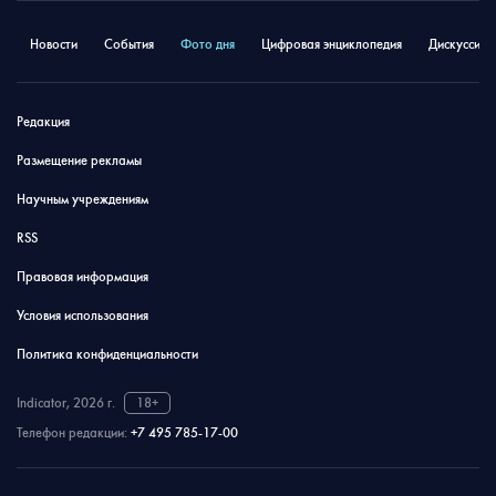
Новости
События
Фото дня
Цифровая энциклопедия
Дискуссион
Редакция
Размещение рекламы
Научным учреждениям
RSS
Правовая информация
Условия использования
Политика конфиденциальности
Indicator, 2026 г.
18+
Телефон редакции:
+7 495 785-17-00