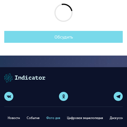
Обсудить
Новости
События
Фото дня
Цифровая энциклопедия
Дискуссион