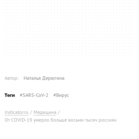
Автор
:
Наталья Дерюгина
#
SARS-CoV-2
#
Вирус
Теги
Indicator.ru
/
Медицина
/
От COVID-19 умерло больше восьми тысяч россиян