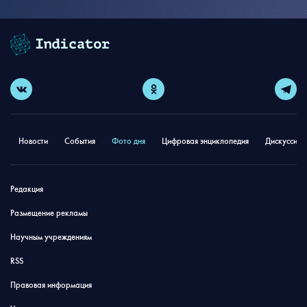
Новости
События
Фото дня
Цифровая энциклопедия
Дискуссион
Редакция
Размещение рекламы
Научным учреждениям
RSS
Правовая информация