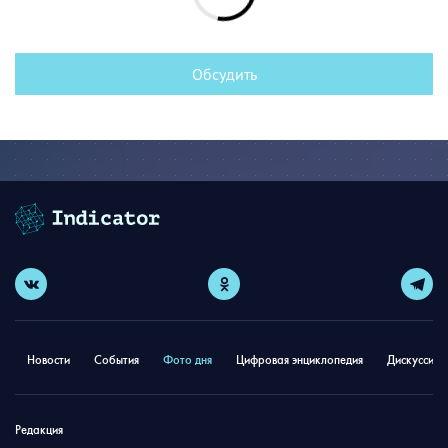
Обсудить
Новости
События
Фото дня
Цифровая энциклопедия
Дискуссион
Редакция