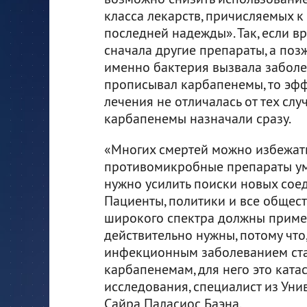
класса лекарств, причисляемых 
последней надежды». Так, если в
сначала другие препараты, а позж
именно бактерия вызвала заболе
прописывал карбапенемы, то эф
лечения не отличалась от тех случ
карбапенемы назначали сразу.
«Многих смертей можно избежать
противомикробные препараты уме
нужно усилить поиски новых сое
Пациенты, политики и все общес
широкого спектра должны применя
действительно нужны, потому что
инфекционным заболеванием ста
карбапенемам, для него это ката
исследования, специалист из Ун
Сайра Паласиос Баэна.