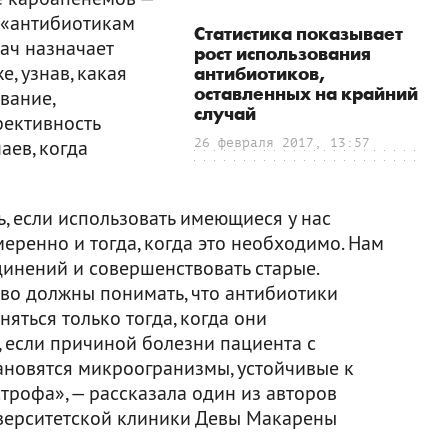
к «антибиотикам
Статистика показывает
рач назначает
рост использования
е, узнав, какая
антибиотиков,
оставленных на крайний
вание,
случай
фективность
аев, когда
26 февраля 2017, 13:57
, если использовать имеющиеся у нас
ренно и тогда, когда это необходимо. Нам
динений и совершенствовать старые.
тво должны понимать, что антибиотики
ться только тогда, когда они
, если причиной болезни пациента с
новятся микроогранизмы, устойчивые к
строфа», — рассказала один из авторов
иверситетской клиники Девы Макарены