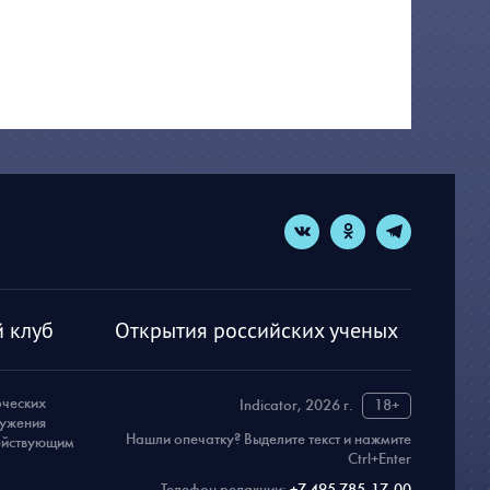
 клуб
Открытия российских ученых
рческих
Indicator, 2026 г.
18+
ружения
Нашли опечатку? Выделите текст и нажмите
действующим
Ctrl+Enter
Телефон редакции:
+7 495 785-17-00