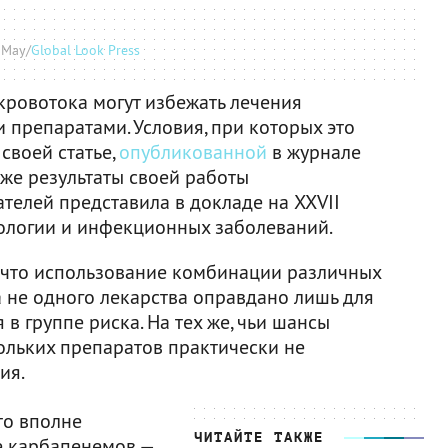
 May/
Global Look Press
ровотока могут избежать лечения
репаратами. Условия, при которых это
своей статье,
опубликованной
в журнале
акже результаты своей работы
телей представила в докладе на XXVII
ологии и инфекционных заболеваний.
, что использование комбинации различных
 не одного лекарства оправдано лишь для
 в группе риска. На тех же, чьи шансы
ольких препаратов практически не
ия.
то вполне
ЧИТАЙТЕ ТАКЖЕ
е карбапенемов —