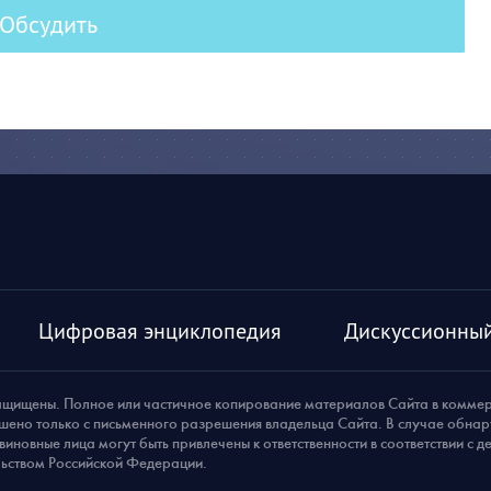
Обсудить
Цифровая энциклопедия
Дискуссионный
ащищены. Полное или частичное копирование материалов Сайта в комме
шено только с письменного разрешения владельца Сайта. В случае обна
виновные лица могут быть привлечены к ответственности в соответствии с 
ьством Российской Федерации.