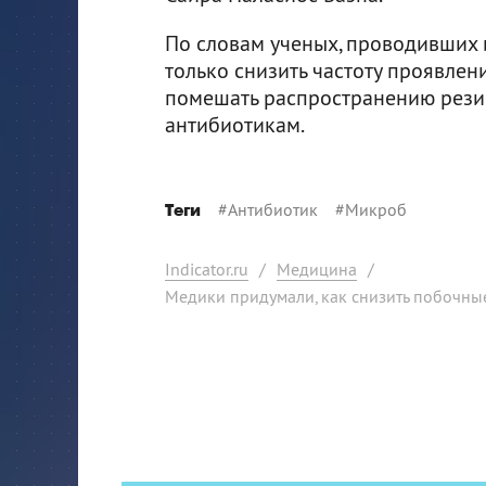
По словам ученых, проводивших 
только снизить частоту проявлен
помешать распространению резис
антибиотикам.
#
Антибиотик
#
Микроб
Теги
Indicator.ru
/
Медицина
/
Медики придумали, как снизить побочн