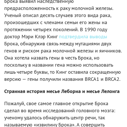
Брока выявил наследственную
предрасположенность к раку молочной железы.
Ученый описал десять случаев этого вида рака,
произошедших с членами семьи его жены на
протяжении четырех поколений. В 1990 году
доктор Мэри Клэр Кинг
подтвердила выводы
Брока, обнаружив связь между мутациями двух
генов и риском рака молочной железы и яичников.
Она хотела назвать гены в честь Брока, но
поскольку в названии гена можно использовать
лишь четыре буквы, то Кинг оставила сокращенную
версию — гены получили названия BRCA1 и BRCA2.
Странная история месье Леборна и месье Лелонга
Пожалуй, свое самое главное открытие Брока
сделал во время исследований головного мозга:
ученому удалось обнаружить центр речи, так
называемую «извилину Брока». А совершить