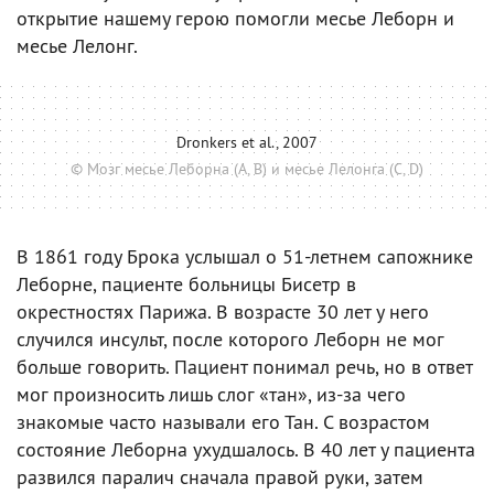
открытие нашему герою помогли месье Леборн и
месье Лелонг.
Dronkers et al., 2007
© Мозг месье Леборна (A, B) и месье Лелонга (C, D)
В 1861 году Брока услышал о 51-летнем сапожнике
Леборне, пациенте больницы Бисетр в
окрестностях Парижа. В возрасте 30 лет у него
случился инсульт, после которого Леборн не мог
больше говорить. Пациент понимал речь, но в ответ
мог произносить лишь слог «тан», из-за чего
знакомые часто называли его Тан. С возрастом
состояние Леборна ухудшалось. В 40 лет у пациента
развился паралич сначала правой руки, затем