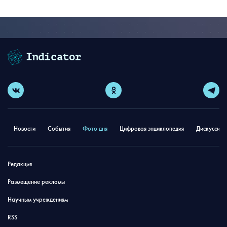
Новости
События
Фото дня
Цифровая энциклопедия
Дискуссион
Редакция
Размещение рекламы
Научным учреждениям
RSS