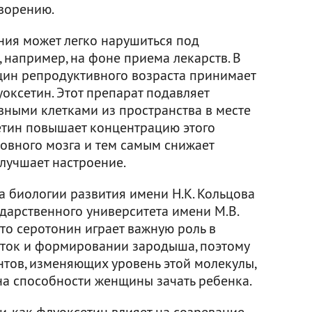
ворению.
ния может легко нарушиться под
 например, на фоне приема лекарств. В
щин репродуктивного возраста принимает
уоксетин. Этот препарат подавляет
вными клетками из пространства в месте
сетин повышает концентрацию этого
ловного мозга и тем самым снижает
лучшает настроение.
а биологии развития имени Н.К. Кольцова
дарственного университета имени М.В.
то серотонин играет важную роль в
еток и формировании зародыша, поэтому
тов, изменяющих уровень этой молекулы,
на способности женщины зачать ребенка.
, как флуоксетин влияет на созревание