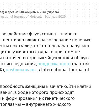
ва) и зрелые MII-ооциты мыши (справа).
rnational Journal of Molecular Sciences, 2025.
е воздействие флуоксетина — широко
— негативно влияет на созревание половых
нты показали, что этот препарат нарушает
итов у животных, однако при этом не
я на качество зрелых яйцеклеток и общую
аты исследования,
поддержанного
грантом
Ф),
опубликованы
в International Journal of
способность женщины к зачатию. Эти клетки
вания, в ходе которого происходят
 и формирования их генетического
цитоплазмы — внутреннего жидкого