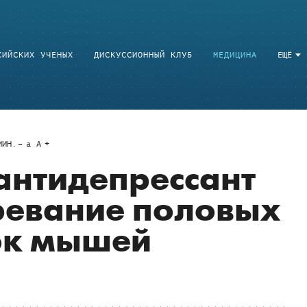
СИЙСКИХ УЧЕНЫХ
ДИСКУССИОННЫЙ КЛУБ
МЕДИЦИНА
ЕЩЁ
ИН.
a
A
антидепрессант
ревание половых
ок мышей