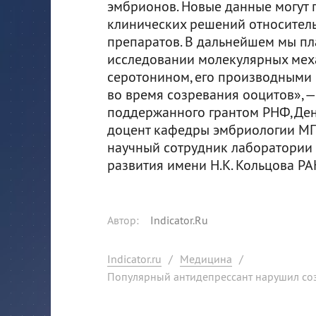
эмбрионов. Новые данные могут 
клинических решений относитель
препаратов. В дальнейшем мы пл
исследовании молекулярных мех
серотонином, его производными
во время созревания ооцитов», —
поддержанного грантом РНФ, Ден
доцент кафедры эмбриологии МГ
научный сотрудник лаборатории
развития имени Н.К. Кольцова РА
Автор
:
Indicator.Ru
Indicator.ru
/
Медицина
/
Популярный антидепрессант нарушил со