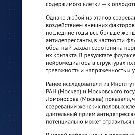
содержимого клетки — к оплодот
Однако любой из этапов созрева
воздействием внешних факторов,
последние годы все больше жен
антидепрессанты, в частности фл
обратный захват серотонина нер
их контакта. В результате флуок
нейромедиатора в структурах го
тревожность и напряженность и у
Ранее исследователи из Институт
РАН (Москва) и Московского госу
Ломоносова (Москва) показали, ч
созревании женских половых кл
длительный прием антидепрессан
потенциально может отразиться 
В новой работе ученые проверили