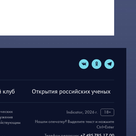
 клуб
Открытия российских ученых
рческих
Indicator, 2026 г.
18+
ружения
Нашли опечатку? Выделите текст и нажмите
действующим
Ctrl+Enter
Телефон редакции:
+7 495 785-17-00