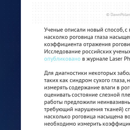
© DawnPoland
Ученые описали новый способ, с
насколко роговица глаза насыще
коэффициента отражения рогови
Исследование российских ученых
опубликовано
в журнале Laser Phy
Для диагностики некоторых забол
таких как синдром сухого глаза,
измерять содержание влаги в рог
оценивать состояние слезной пле
работы предложили неинвазивный
требующий нарушения тканей) сп
насколько роговица насыщена во
необходимо измерить коэффици