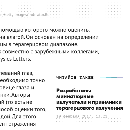
/Getty Images/Indicator.Ru
 помощью которого можно оценить,
на влагой. Он основан на определении
цы в терагерцовом диапазоне.
 совместно с зарубежными коллегами,
sics Letters.
еваний глаз,
ЧИТАЙТЕ ТАКЖЕ
 необходимо точно
овице глаза и
Разработаны
нки. Авторы
миниатюрные
 (то есть не
излучатели и приемники
терагерцового излучения
особ оценки того,
дой. Для этого
10 февраля 2017, 13:21
ент отражения