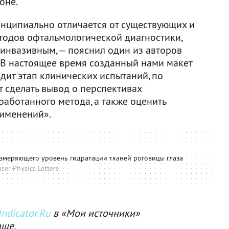
оне.
нципиально отличается от существующих и
тодов офтальмологической диагностики,
еинвазивным, — пояснил один из авторов
 В настоящее время созданный нами макет
дит этап клинических испытаний, по
т сделать вывод о перспективах
работанного метода, а также оценить
рименений».
измеряющего уровень гидратации тканей роговицы глаза
ser Physics Letters
ndicator.Ru
в «Мои источники»
аще.