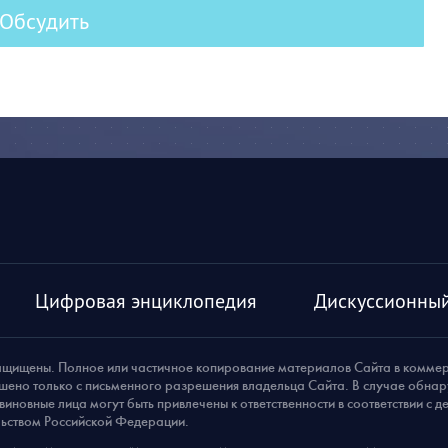
Обсудить
Цифровая энциклопедия
Дискуссионный
ащищены. Полное или частичное копирование материалов Сайта в комме
шено только с письменного разрешения владельца Сайта. В случае обна
виновные лица могут быть привлечены к ответственности в соответствии с 
ьством Российской Федерации.