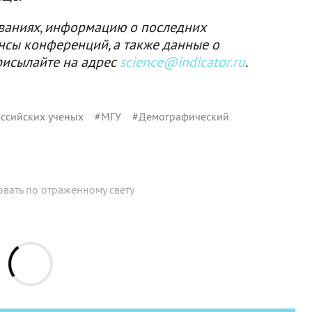
ваниях, информацию о последних
нсы конференций, а также данные о
рисылайте на адрес
science@indicator.ru
.
ссийских ученых
#
МГУ
#
Демографический
вать по отраженному свету