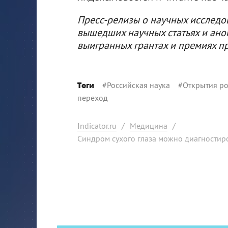
Пресс-релизы о научных исследо
вышедших научных статьях и ано
выигранных грантах и премиях п
#
Российская наука
#
Открытия ро
Теги
переход
Indicator.ru
/
Медицина
/
Синдром сухого глаза можно диагностиро