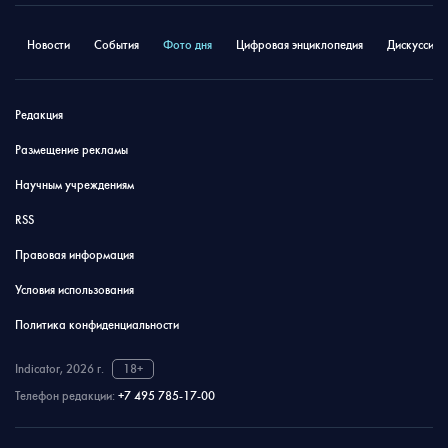
Новости
События
Фото дня
Цифровая энциклопедия
Дискуссион
Редакция
Размещение рекламы
Научным учреждениям
RSS
Правовая информация
Условия использования
Политика конфиденциальности
Indicator, 2026 г.
18+
Телефон редакции:
+7 495 785-17-00