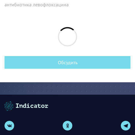
антибиотика левофлоксацина
Обсудить