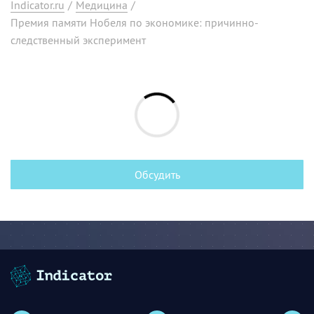
Indicator.ru
/
Медицина
/
Премия памяти Нобеля по экономике: причинно-
следственный эксперимент
Обсудить