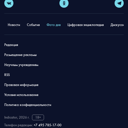
Новости
События
Фото дня
Цифровая энциклопедия
Дискуссион
Редакция
Размещение рекламы
Научным учреждениям
RSS
Правовая информация
Условия использования
Политика конфиденциальности
Indicator, 2026 г.
18+
Телефон редакции:
+7 495 785-17-00