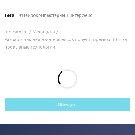
#
Нейрокомпьютерный интерфейс
Теги
Indicator.ru
/
Медицина
/
Разработчик нейроинтерфейсов получит премию IEEE за
прорывные технологии
Обсудить