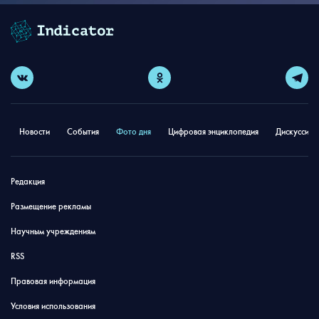
Новости
События
Фото дня
Цифровая энциклопедия
Дискуссион
Редакция
Размещение рекламы
Научным учреждениям
RSS
Правовая информация
Условия использования