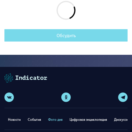
Обсудить
Новости
События
Фото дня
Цифровая энциклопедия
Дискуссион