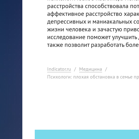
расстройства способствовала по
аффективное расстройство харак
депрессивных и маниакальных со
жизни человека и зачастую прив
исследование поможет улучшить д
также позволит разработать боле
Indicator.ru
/
Медицина
/
Психологи: плохая обстановка в семье п