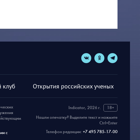
 клуб
Открытия российских ученых
рческих
Indicator, 2026 г.
18+
ружения
Нашли опечатку? Выделите текст и нажмите
действующим
Ctrl+Enter
Телефон редакции:
+7 495 785-17-00
ии с