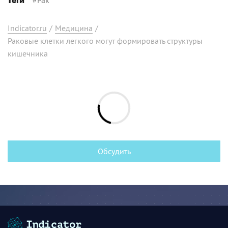
Теги
Indicator.ru
/
Медицина
/
Раковые клетки легкого могут формировать структуры
кишечника
Обсудить