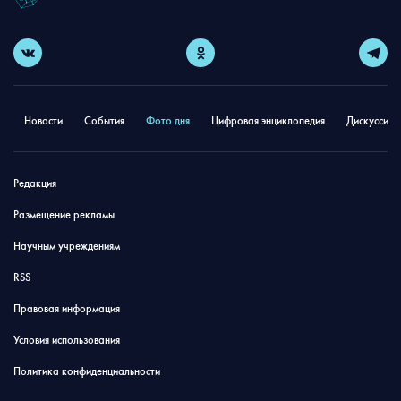
Новости
События
Фото дня
Цифровая энциклопедия
Дискуссион
Редакция
Размещение рекламы
Научным учреждениям
RSS
Правовая информация
Условия использования
Политика конфиденциальности