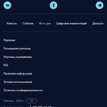
Новости
События
Фото дня
Цифровая энциклопедия
Дискуссион
Редакция
Размещение рекламы
Научным учреждениям
RSS
Правовая информация
Условия использования
Политика конфиденциальности
Indicator, 2026 г.
18+