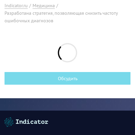
Indicator.ru
/
Медицина
/
Разработана стратегия, позволяющая снизить частоту
ошибочных диагнозов
Обсудить