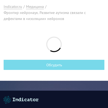
Indicator.ru
/
Медицина
/
Фронтир нейронаук. Развитие аутизма связали с
дефектами в «изоляции» нейронов
Обсудить