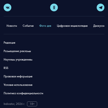
Новости
События
Фото дня
Цифровая энциклопедия
Дискуссион
Редакция
Размещение рекламы
Научным учреждениям
RSS
Правовая информация
Условия использования
Политика конфиденциальности
Indicator, 2026 г.
18+