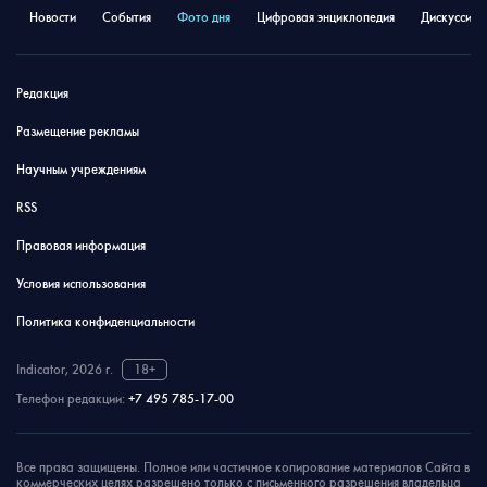
Новости
События
Фото дня
Цифровая энциклопедия
Дискуссион
Редакция
Размещение рекламы
Научным учреждениям
RSS
Правовая информация
Условия использования
Политика конфиденциальности
Indicator, 2026 г.
18+
Телефон редакции:
+7 495 785-17-00
Все права защищены. Полное или частичное копирование материалов Сайта в
коммерческих целях разрешено только с письменного разрешения владельца