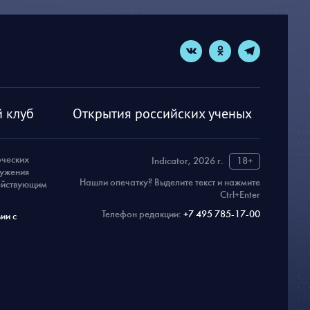
 клуб
Открытия российских ученых
рческих
Indicator, 2026 г.
18+
ружения
Нашли опечатку? Выделите текст и нажмите
действующим
Ctrl+Enter
Телефон редакции:
+7 495 785-17-00
ии с