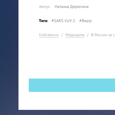
Автор
:
Наталья Дерюгина
#
SARS-CoV-2
#
Вирус
Теги
Indicator.ru
/
Медицина
/
В России за 