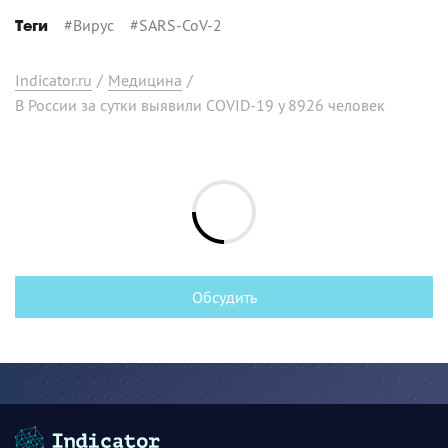
#
Вирус
#
SARS-CoV-2
Теги
Indicator.ru
/
Медицина
/
В России за сутки выявили COVID-19 у 8926 человек
Обсудить