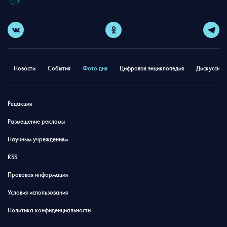
Новости
События
Фото дня
Цифровая энциклопедия
Дискуссион
Редакция
Размещение рекламы
Научным учреждениям
RSS
Правовая информация
Условия использования
Политика конфиденциальности