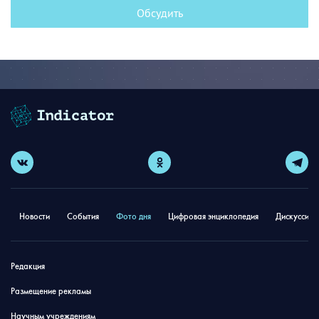
Обсудить
Новости
События
Фото дня
Цифровая энциклопедия
Дискуссион
Редакция
Размещение рекламы
Научным учреждениям