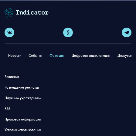
Новости
События
Фото дня
Цифровая энциклопедия
Дискуссион
Редакция
Размещение рекламы
Научным учреждениям
RSS
Правовая информация
Условия использования