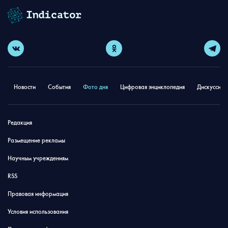
Новости
События
Фото дня
Цифровая энциклопедия
Дискуссион
Редакция
Размещение рекламы
Научным учреждениям
RSS
Правовая информация
Условия использования