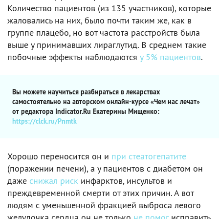
Количество пациентов (из 135 участников), которые
жаловались на них, было почти таким же, как в
группе плацебо, но вот частота расстройств была
выше у принимавших лираглутид. В среднем такие
побочные эффекты наблюдаются
у 5% пациентов
.
Вы можете научиться разбираться в лекарствах
самостоятельно на авторском онлайн-курсе «Чем нас лечат»
от редактора Indicator.Ru Екатерины Мищенко:
https://clck.ru/Pnmtk
Хорошо переносится он и
при стеатогепатите
(поражении печени), а у пациентов с диабетом он
даже
снижал риск
инфарктов, инсультов и
преждевременной смерти от этих причин. А вот
людям с уменьшенной фракцией выброса левого
желудочка сердца он не только
не помог
исправить