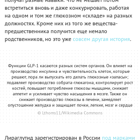
встретиться вновь и даже конкурировать, работая
на одном и том же глюкозном «складе» на разных
должностях. Кроме них из того же вещества-
предшественника получится еще немало
родственников, но это уже
совсем другая история
.
Функции GLP-1 касаются разных систем органов. Он влияет на
производство инсулина и чувствительность клеток, которые
решают, пора ли выпускать его делать глюкозные «запасы»;
подавляет производство собрата-глюкагона, контролирует рост
костей, повышает потребление глюкозы мышцами, снижает
аппетит и усиливает чувство насыщения в мозге. Также он
снижает производство глюкозы в печени, замедляет
опустошение желудка и защищает почки, легкие, мозг и сердце
© Lthoms11/Wikimedia Commons
Лираглутид зарегистрирован в России
под марками