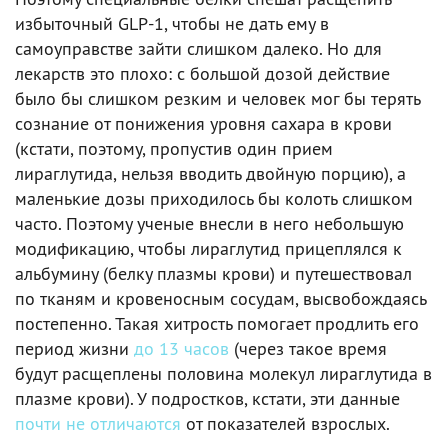
избыточный GLP-1, чтобы не дать ему в
самоуправстве зайти слишком далеко. Но для
лекарств это плохо: с большой дозой действие
было бы слишком резким и человек мог бы терять
сознание от понижения уровня сахара в крови
(кстати, поэтому, пропустив один прием
лираглутида, нельзя вводить двойную порцию), а
маленькие дозы приходилось бы колоть слишком
часто. Поэтому ученые внесли в него небольшую
модификацию, чтобы лираглутид прицеплялся к
альбумину (белку плазмы крови) и путешествовал
по тканям и кровеносным сосудам, высвобождаясь
постепенно. Такая хитрость помогает продлить его
период жизни
до 13 часов
(через такое время
будут расщеплены половина молекул лираглутида в
плазме крови). У подростков, кстати, эти данные
почти не отличаются
от показателей взрослых.