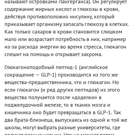
называют островками Лангерганса). Он регулирует
содержание жирных кислот и глюкозы в крови,
действуя противоположно инсулину, который
приказывает организму запасать глюкозу в клетках.
Как только сахаров в крови становится слишком
мало или возрастает потребность в них, например
из-за расхода энергии во время стресса, глюкагон
спешит на помощь и открывает закрома.
Глюкагоноподобный пептид-1 (английское
сокращение — GLP-1) производится из того же
вещества-предшественника, что и глюкагон. Но
если глюкагон (и ряд других пептидов) из этого
вещества получается после «доделки» в
поджелудочной железе, то в тканях мозга и
кишечника оно будет превращаться в GLP-1. Так
два брата-близнеца, выпускаясь из одной и той же
школы, могут выбрать разные университеты, где
получат разные навыки. Что не мешает потом