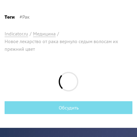
#
Рак
Теги
Indicator.ru
/
Медицина
/
Новое лекарство от рака вернуло седым волосам их
прежний цвет
Обсудить