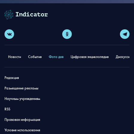
Новости
События
Фото дня
Цифровая энциклопедия
Дискуссион
Редакция
Размещение рекламы
Научным учреждениям
RSS
Правовая информация
Условия использования