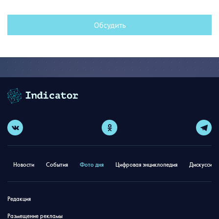
Обсудить
Новости
События
Фото дня
Цифровая энциклопедия
Дискуссион
Редакция
Размещение рекламы