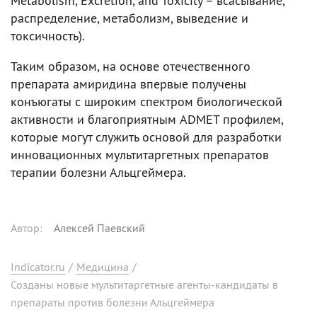
Metabolism, Excretion, and Toxicity – всасывание,
распределение, метаболизм, выведение и
токсичность).
Таким образом, на основе отечественного
препарата амиридина впервые получены
конъюгаты с широким спектром биологической
активности и благоприятным ADMET профилем,
которые могут служить основой для разработки
инновационных мультитаргетных препаратов
терапии болезни Альцгеймера.
Автор
:
Алексей Паевский
Indicator.ru
/
Медицина
/
Созданы новые мультитаргетные агенты-кандидаты в
препараты против болезни Альцгеймера