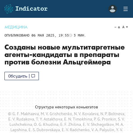
МЕДИЦИНА
a
A
ОПУБЛИКОВАНО
06 МАЯ 2025, 19:55
3
МИН.
Созданы новые мультитаргетные
агенты-кандидаты в препараты
против болезни Альцгеймера
Обсудить
Структура некоторых коньюгатов
© G. F. Makhaeva, M. V. Grishchenko, N. V. Kovaleva, N. P. Boltneva,
E. V. Rudakova, T. Y. Astakhova, E. N. Timokhina, P. G. Pronkin, S. V.
Lushchekina, O. G. Khudina, E. F. Zhilina, E. V. Shchegolkov, M. A.
Lapshina, E. S. Dubrovskaya, E. V. Radchenko, V. A. Palyulin, Y. V.