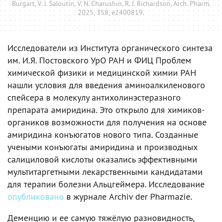
Burgart, V. I. Saloutin, V. N. Charushin, R. J. Richardson, Arch. Pharm.
2025, 358, e2400819.
Исследователи из Института органического синтеза
им. И.Я. Постовского УрО РАН и ФИЦ Проблем
химической физики и медицинской химии РАН
нашли условия для введения аминоалкиленового
спейсера в молекулу антихолинэстеразного
препарата амиридина. Это открыло для химиков-
органиков возможности для получения на основе
амиридина конъюгатов нового типа. Созданные
учеными конъюгаты амиридина и производных
салициловой кислоты оказались эффективными
мультитаргетными лекарственными кандидатами
для терапии болезни Альцгеймера. Исследование
опубликовано
в журнале Archiv der Pharmazie.
Деменцию и ее самую тяжёлую разновидность,