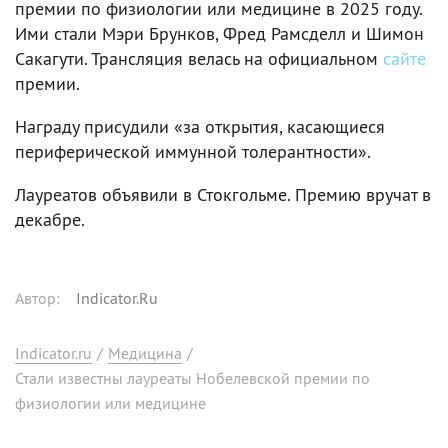
премии по физиологии или медицине в 2025 году.
Ими стали Мэри Брунков, Фред Рамсделл и Шимон
Сакагути. Трансляция велась на официальном
сайте
премии.
Награду присудили «за открытия, касающиеся
периферической иммунной толерантности».
Лауреатов объявили в Стокгольме. Премию вручат в
декабре.
Автор
:
Indicator.Ru
Indicator.ru
/
Медицина
/
Стали известны лауреаты Нобелевской премии по
физиологии или медицине