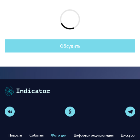
Обсудить
Новости
События
Фото дня
Цифровая энциклопедия
Дискуссион