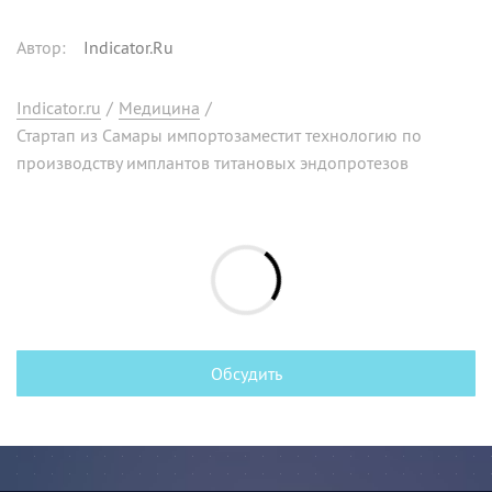
Автор
:
Indicator.Ru
Indicator.ru
/
Медицина
/
Стартап из Самары импортозаместит технологию по
производству имплантов титановых эндопротезов
Обсудить