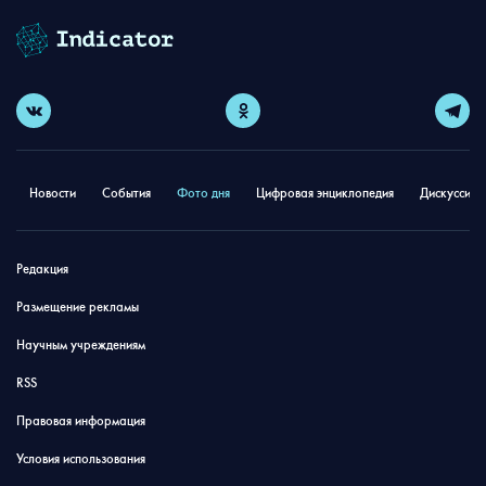
Новости
События
Фото дня
Цифровая энциклопедия
Дискуссион
Редакция
Размещение рекламы
Научным учреждениям
RSS
Правовая информация
Условия использования