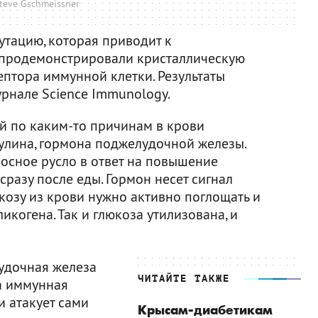
teve Gschmeissner
тацию, которая приводит к
 продемонстрировали кристаллическую
ептора иммунной клетки. Результаты
рнале Science Immunology.
ой по каким-то причинам в крови
сулина, гормона поджелудочной железы.
осное русло в ответ на повышение
сразу после еды. Гормон несет сигнал
юкозу из крови нужно активно поглощать и
ликогена. Так и глюкоза утилизована, и
лудочная железа
ЧИТАЙТЕ ТАКЖЕ
 а иммунная
и атакует сами
Крысам-диабетикам