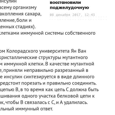
 инсулин
восстановили
всему организму
поджелудочную
накопления сахара,
08 декабря 2017, 12:43
мление, боли и
енных стадиях).
клетками иммунной системы собственного
том Колорадского университета Ян Ван
кристаллические структуры мутантного
м иммунной клетки. В качестве мутантной
, приняли неправильно разрезанный в
е инсулин синтезируется в виде длинного
редстоит порезать и правильно соединить.
 цепью В, в то время как цепь С должна быть
ишивания одного участка белковой цепи к
, чтобы B связалась с С, и А удалилась.
ильный иммунный ответ.