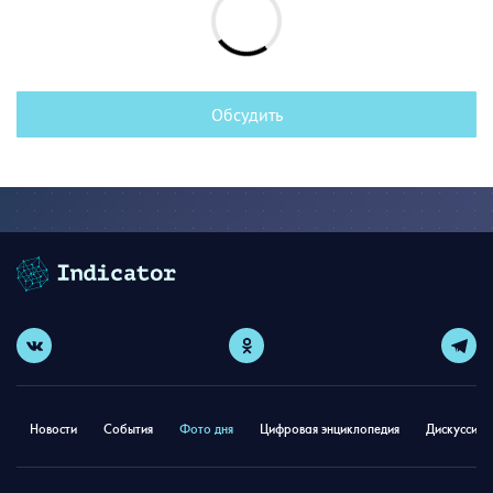
Обсудить
Новости
События
Фото дня
Цифровая энциклопедия
Дискуссион