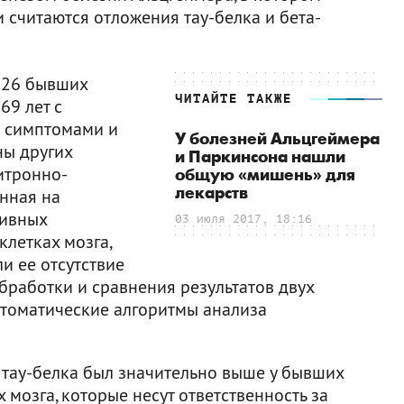
считаются отложения тау-белка и бета-
 26 бывших
ЧИТАЙТЕ ТАКЖЕ
69 лет с
 симптомами и
У болезней Альцгеймера
ны других
и Паркинсона нашли
итронно-
общую «мишень» для
лекарств
нная на
тивных
03 июля 2017, 18:16
летках мозга,
и ее отсутствие
обработки и сравнения результатов двух
томатические алгоритмы анализа
ь тау-белка был значительно выше у бывших
 мозга, которые несут ответственность за