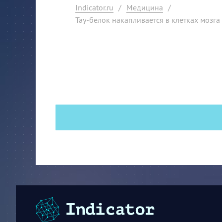
Indicator.ru
/
Медицина
/
Тау-белок накапливается в клетках мозг