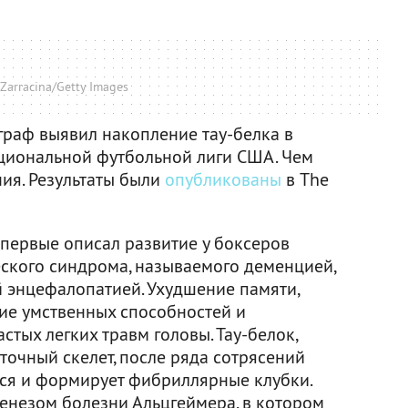
 Zarracina/Getty Images
раф выявил накопление тау-белка в
циональной футбольной лиги США. Чем
ия. Результаты были
опубликованы
в The
впервые описал развитие у боксеров
ского синдрома, называемого деменцией,
 энцефалопатией. Ухудшение памяти,
ие умственных способностей и
стых легких травм головы. Тау-белок,
точный скелет, после ряда сотрясений
ся и формирует фибриллярные клубки.
генезом болезни Альцгеймера, в котором