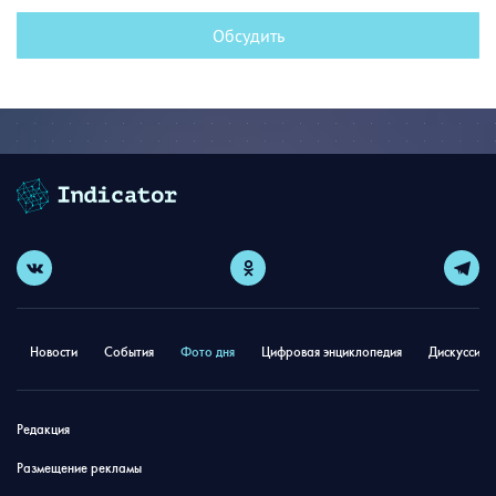
Обсудить
Новости
События
Фото дня
Цифровая энциклопедия
Дискуссион
Редакция
Размещение рекламы