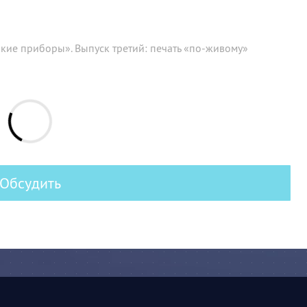
такие приборы». Выпуск третий: печать «по-живому»
Обсудить