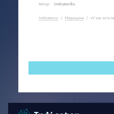
Автор
:
Indicator.Ru
Indicator.ru
/
Медицина
/
«У нас есть 