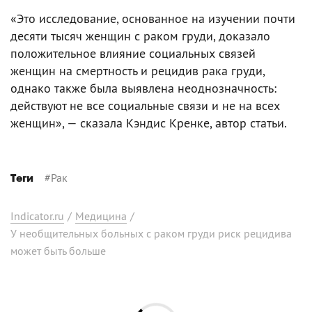
«Это исследование, основанное на изучении почти
десяти тысяч женщин с раком груди, доказало
положительное влияние социальных связей
женщин на смертность и рецидив рака груди,
однако также была выявлена неоднозначность:
действуют не все социальные связи и не на всех
женщин», — сказала Кэндис Кренке, автор статьи.
#
Рак
Теги
Indicator.ru
/
Медицина
/
У необщительных больных с раком груди риск рецидива
может быть больше