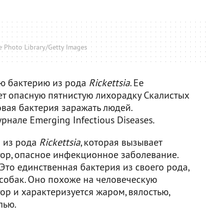
 Photo Library/Getty Images
ую бактерию из рода
Rickettsia
. Ее
т опасную пятнистую лихорадку Скалистых
овая бактерия заражать людей.
рнале Emerging Infectious Diseases.
я из рода
Rickettsia
, которая вызывает
гор, опасное инфекционное заболевание.
Это единственная бактерия из своего рода,
 собак. Оно похоже на человеческую
ор и характеризуется жаром, вялостью,
лью.