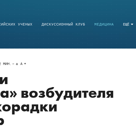
СИЙСКИХ УЧЕНЫХ
ДИСКУССИОННЫЙ КЛУБ
МЕДИЦИНА
ЕЩЁ
2
МИН.
a
A
и
а» возбудителя
хорадки
р