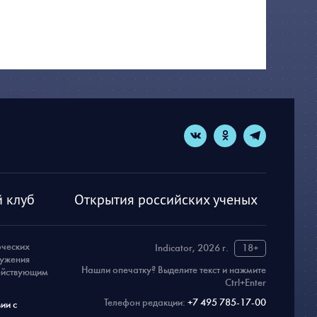
 клуб
Открытия российских ученых
рческих
Indicator, 2026 г.
18+
ружения
Нашли опечатку? Выделите текст и нажмите
действующим
Ctrl+Enter
Телефон редакции:
+7 495 785-17-00
ии с