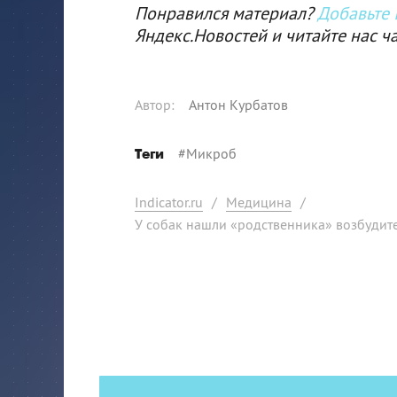
Понравился материал?
Добавьте I
Яндекс.Новостей и читайте нас ч
Автор
:
Антон Курбатов
#
Микроб
Теги
Indicator.ru
/
Медицина
/
У собак нашли «родственника» возбудит