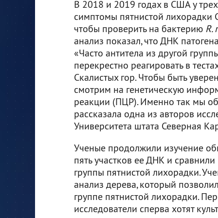
В 2018 и 2019 годах в США у тре
симптомы пятнистой лихорадки Ск
чтобы проверить на бактерию
R. 
анализ показал, что ДНК патоген
«Часто антитела из другой груп
перекрестно реагировать в теста
Скалистых гор. Чтобы быть увере
смотрим на генетическую инфо
реакции (ПЦР). Именно так мы об
рассказала одна из авторов иссл
Университета штата Северная Ка
Ученые продолжили изучение об
пять участков ее ДНК и сравнили
группы пятнистой лихорадки. Уч
анализ дерева, который позволи
группе пятнистой лихорадки. Пер
исследователи сперва хотят куль