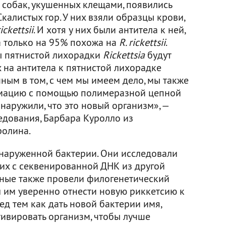
х собак, укушенных клещами, появились
алистых гор. У них взяли образцы крови,
rickettsii
. И хотя у них были антитела к ней,
а только на 95% похожа на
R. rickettsii
.
пы пятнистой лихорадки
Rickettsia
будут
х на антитела к пятнистой лихорадке
нным в том, с чем мы имеем дело, мы также
рмацию с помощью полимеразной цепной
наружили, что это новый организм», —
едования, Барбара Куролло из
ролина.
наруженной бактерии. Они исследовали
 их с секвенированной ДНК из другой
еные также провели филогенетический
л им уверенно отнести новую риккетсию к
ед тем как дать новой бактерии имя,
тивировать организм, чтобы лучше