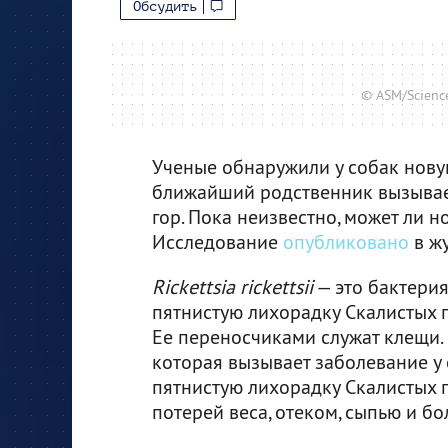
Обсудить
© ASM/Science
Ученые обнаружили у собак нов
ближайший родственник вызывае
гор. Пока неизвестно, может ли н
Исследование
опубликовано
в жу
Rickettsia rickettsii
— это бактери
пятнистую лихорадку Скалистых 
Ее переносчиками служат клещи. 
которая вызывает заболевание у
пятнистую лихорадку Скалистых г
потерей веса, отеком, сыпью и бо