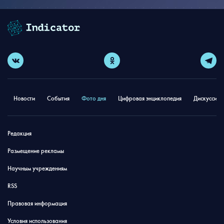
Новости
События
Фото дня
Цифровая энциклопедия
Дискуссион
Редакция
Размещение рекламы
Научным учреждениям
RSS
Правовая информация
Условия использования